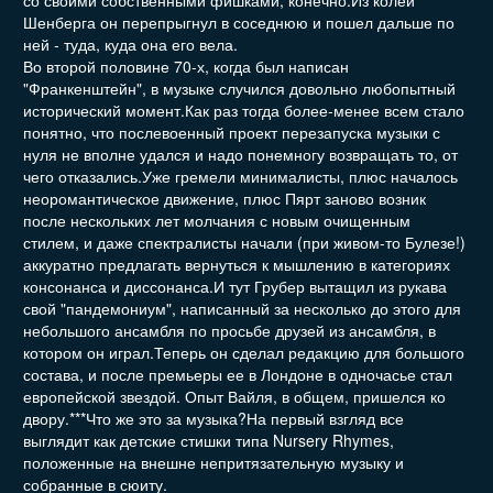
со своими собственными фишками, конечно.Из колеи
Шенберга он перепрыгнул в соседнюю и пошел дальше по
ней - туда, куда она его вела.
Во второй половине 70-х, когда был написан
"Франкенштейн", в музыке случился довольно любопытный
исторический момент.Как раз тогда более-менее всем стало
понятно, что послевоенный проект перезапуска музыки с
нуля не вполне удался и надо понемногу возвращать то, от
чего отказались.Уже гремели минималисты, плюс началось
неоромантическое движение, плюс Пярт заново возник
после нескольких лет молчания с новым очищенным
стилем, и даже спектралисты начали (при живом-то Булезе!)
аккуратно предлагать вернуться к мышлению в категориях
консонанса и диссонанса.И тут Грубер вытащил из рукава
свой "пандемониум", написанный за несколько до этого для
небольшого ансамбля по просьбе друзей из ансамбля, в
котором он играл.Теперь он сделал редакцию для большого
состава, и после премьеры ее в Лондоне в одночасье стал
европейской звездой. Опыт Вайля, в общем, пришелся ко
двору.***Что же это за музыка?На первый взгляд все
выглядит как детские стишки типа Nursery Rhymes,
положенные на внешне непритязательную музыку и
собранные в сюиту.