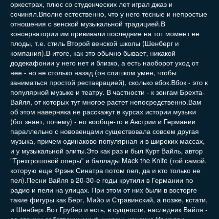
оркестрах, плюс со студенческих лет играл джаз и
сочинял.
Вполне естественно, что у него тесные и непростые
отношения с венской музыкальной традицией.В
консерватории им прививали последние на тот момент ее
плоды, т.е. стиль Второй венской школы (Шенберг и
компания).В итоге, как это обычно бывает, никакой
додекафонии у него нет и близко, а есть наоборот уход от
нее - но не столько назад (он слишком умен, чтобы
заниматься простой реставрацией), сколько вбок.Вбок - это к
популярной музыке и театру. В частности - к зонгам Брехта-
Вайля, от которых тут многое растет непосредственно.Вам
об этом наверняка не расскажут в курсах истории музыки
(бог знает, почему) - но вообще-то в Австрии и Германии
параллельно с нововенцами существовала совсем другая
музыка, причем одинаково популярная и в широких массах,
и у музыкальной элиты.Это как раз и был Курт Вайль, автор
"Трехгрошовой оперы" и баллады Mack the Knife (той самой,
которую еще Фрэнк Синатра потом пел, да и кто только не
пел).Песни Вайля в 20-30-е годы крутили в Германии по
радио и пели на улицах. При этом от них были в восторге
такие фигуры как Берг, Мийо и Стравинский, а позже, кстати,
и Шенберг.Вот Грубер и есть, в сущности, наследник Вайля -