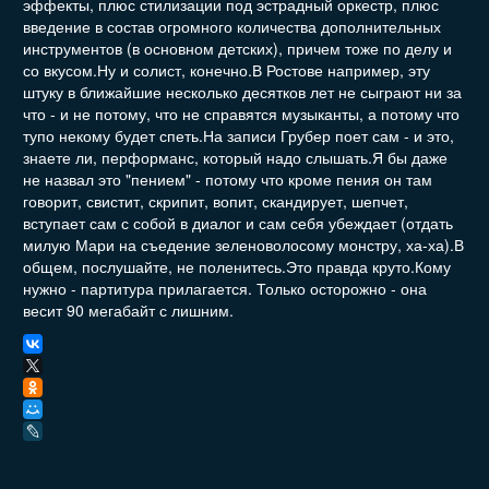
эффекты, плюс стилизации под эстрадный оркестр, плюс
введение в состав огромного количества дополнительных
инструментов (в основном детских), причем тоже по делу и
со вкусом.Ну и солист, конечно.В Ростове например, эту
штуку в ближайшие несколько десятков лет не сыграют ни за
что - и не потому, что не справятся музыканты, а потому что
тупо некому будет спеть.На записи Грубер поет сам - и это,
знаете ли, перформанс, который надо слышать.Я бы даже
не назвал это "пением" - потому что кроме пения он там
говорит, свистит, скрипит, вопит, скандирует, шепчет,
вступает сам с собой в диалог и сам себя убеждает (отдать
милую Мари на съедение зеленоволосому монстру, ха-ха).В
общем, послушайте, не поленитесь.Это правда круто.Кому
нужно - партитура прилагается. Только осторожно - она
весит 90 мегабайт с лишним.