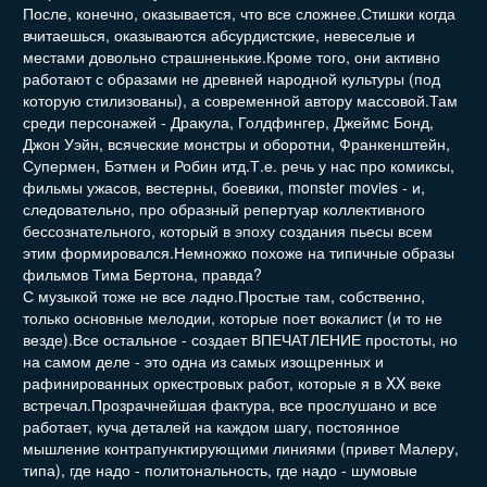
После, конечно, оказывается, что все сложнее.Стишки когда
вчитаешься, оказываются абсурдистские, невеселые и
местами довольно страшненькие.Кроме того, они активно
работают с образами не древней народной культуры (под
которую стилизованы), а современной автору массовой.Там
среди персонажей - Дракула, Голдфингер, Джеймс Бонд,
Джон Уэйн, всяческие монстры и оборотни, Франкенштейн,
Супермен, Бэтмен и Робин итд.Т.е. речь у нас про комиксы,
фильмы ужасов, вестерны, боевики, monster movies - и,
следовательно, про образный репертуар коллективного
бессознательного, который в эпоху создания пьесы всем
этим формировался.Немножко похоже на типичные образы
фильмов Тима Бертона, правда?
С музыкой тоже не все ладно.Простые там, собственно,
только основные мелодии, которые поет вокалист (и то не
везде).Все остальное - создает ВПЕЧАТЛЕНИЕ простоты, но
на самом деле - это одна из самых изощренных и
рафинированных оркестровых работ, которые я в XX веке
встречал.Прозрачнейшая фактура, все прослушано и все
работает, куча деталей на каждом шагу, постоянное
мышление контрапунктирующими линиями (привет Малеру,
типа), где надо - политональность, где надо - шумовые